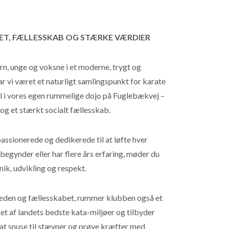
TET, FÆLLESSKAB OG STÆRKE VÆRDIER
, unge og voksne i et moderne, trygt og
ar vi været et naturligt samlingspunkt for karate
til i vores egen rummelige dojo på Fuglebækvej –
 og et stærkt socialt fællesskab.
passionerede og dedikerede til at løfte hver
begynder eller har flere års erfaring, møder du
ik, udvikling og respekt.
læden og fællesskabet, rummer klubben også et
et af landets bedste kata-miljøer og tilbyder
r at snuse til stævner og prøve kræfter med