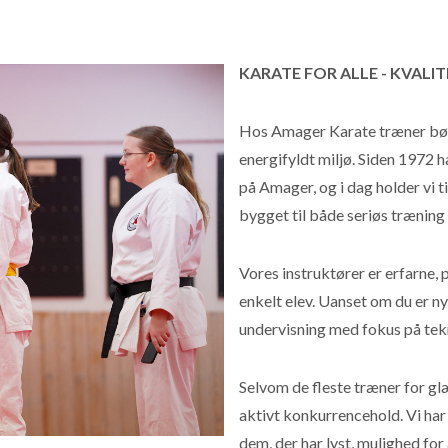
KARATE FOR ALLE - KVALI
Hos Amager Karate træner børn
energifyldt miljø. Siden 1972 h
på Amager, og i dag holder vi 
bygget til både seriøs træning
Vores instruktører er erfarne, 
enkelt elev. Uanset om du er ny
undervisning med fokus på tekn
Selvom de fleste træner for g
aktivt konkurrencehold. Vi har 
dem, der har lyst, mulighed fo