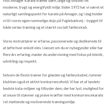
Hos Amager Karate træner børn, unge og voksne i et
moderne, trygt og energifyldt miljø. Siden 1972 har vi været et
naturligt samlingspunkt for karate på Amager, og i dag holder
vi til i vores egen rummelige dojo på Fuglebækvej – bygget til
både seriøs træning og et stærkt socialt fællesskab.
Vores instruktører er erfarne, passionerede og dedikerede til
at løfte hver enkelt elev. Uanset om du er nybegynder eller har
flere års erfaring, møder du undervisning med fokus på teknik,
udvikling og respekt.
Selvom de fleste træner for glæden og fællesskabet, rummer
klubben også et aktivt konkurrencehold. Vi har et af landets
bedste kata-miljøer og tilbyder dem, der har lyst, mulighed for
at snuse til stævner og prøve kræfter med konkurrencekarate
i et støttende og motiverende træningsmiljø.